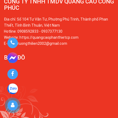
CÔNG TY TNHH TMDV QUẢNG CÁO CÔNG
PHÚC
Địa chỉ: Số 104 Tư Văn Tư, Phường Phú Trinh, Thành phố Phan
Thiết, Tỉnh Bình Thuận, Việt Nam
Hotline: 0908592833 - 0937377130
Website: https://quangcaophanthietcp.com
E-mail: truongthilien2002@gmail.com
BẢN ĐỒ