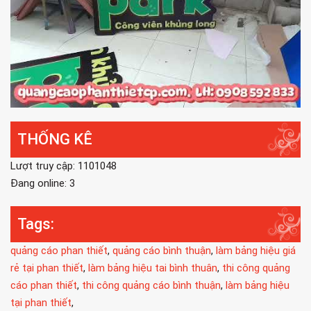
THỐNG KÊ
Lượt truy cập: 1101048
Đang online: 3
Tags:
quảng cáo phan thiết
,
quảng cáo bình thuận
,
làm bảng hiệu giá
rẻ tại phan thiết
,
làm bảng hiệu tai bình thuân
,
thi công quảng
cáo phan thiết
,
thi công quảng cáo bình thuận
,
làm bảng hiệu
tại phan thiết
,