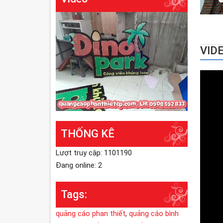
VID
THỐNG KÊ
Lượt truy cập: 1101190
Đang online: 2
Tags:
quảng cáo phan thiết
,
quảng cáo bình