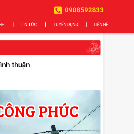
0908592833
NH
TIN TỨC
TUYỂN DỤNG
LIÊN HỆ
bình thuận