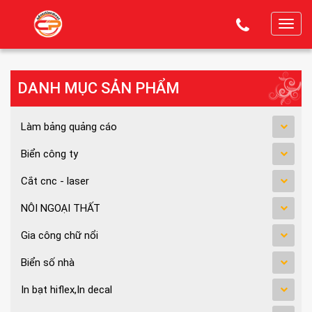
T
o
g
g
DANH MỤC SẢN PHẨM
l
e
Làm bảng quảng cáo
n
a
Biển công ty
v
Cắt cnc - laser
i
g
NÔI NGOẠI THẤT
a
Gia công chữ nổi
t
i
Biển số nhà
o
n
In bạt hiflex,In decal