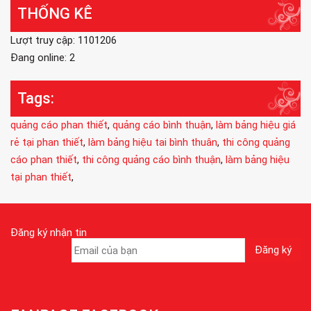
THỐNG KÊ
Lượt truy cập: 1101206
Đang online: 2
Tags:
quảng cáo phan thiết
,
quảng cáo bình thuận
,
làm bảng hiệu giá
rẻ tại phan thiết
,
làm bảng hiệu tai bình thuân
,
thi công quảng
cáo phan thiết
,
thi công quảng cáo bình thuận
,
làm bảng hiệu
tại phan thiết
,
Đăng ký nhận tin