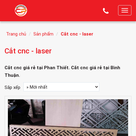
T
o
g
Trang chủ
Sản phẩm
Cắt cnc - laser
g
l
Cắt cnc - laser
e
n
a
Cắt cnc giá rẻ tại Phan Thiết. Cắt cnc giá rẻ tại Bình
v
Thuận.
i
Sắp xếp
g
a
t
i
o
n