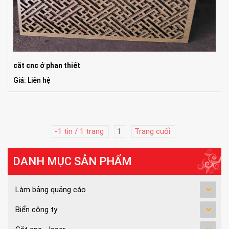
cắt cnc ở phan thiết
Giá: Liên hệ
-1 tin / 1 trang
1
Trang cuối
DANH MỤC SẢN PHẨM
Làm bảng quảng cáo
Biển công ty