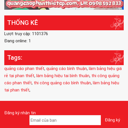
THỐNG KÊ
Lượt truy cập: 1101376
Đang online: 1
Tags:
quảng cáo phan thiết
,
quảng cáo bình thuận
,
làm bảng hiệu giá
rẻ tại phan thiết
,
làm bảng hiệu tai bình thuân
,
thi công quảng
cáo phan thiết
,
thi công quảng cáo bình thuận
,
làm bảng hiệu
tại phan thiết
,
Đăng ký nhận tin