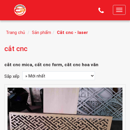
T
o
g
Trang chủ
Sản phẩm
Cắt cnc - laser
g
l
cắt cnc
e
n
a
cắt cnc mica, cất cnc form, căt cnc hoa văn
v
Sắp xếp
i
g
a
t
i
o
n