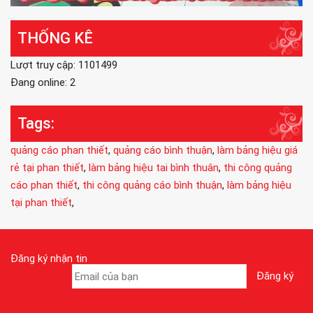
THỐNG KÊ
Lượt truy cập: 1101499
Đang online: 2
Tags:
quảng cáo phan thiết
,
quảng cáo bình thuận
,
làm bảng hiệu giá
rẻ tại phan thiết
,
làm bảng hiệu tai bình thuân
,
thi công quảng
cáo phan thiết
,
thi công quảng cáo bình thuận
,
làm bảng hiệu
tại phan thiết
,
Đăng ký nhận tin