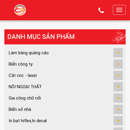
T
o
g
g
DANH MỤC SẢN PHẨM
l
e
Làm bảng quảng cáo
n
a
Biển công ty
v
Cắt cnc - laser
i
g
NÔI NGOẠI THẤT
a
Gia công chữ nổi
t
i
Biển số nhà
o
n
In bạt hiflex,In decal