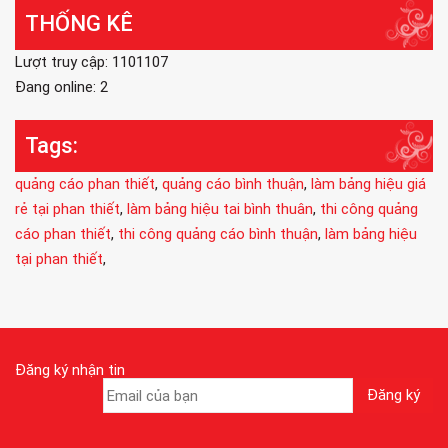
THỐNG KÊ
Lượt truy cập: 1101107
Đang online: 2
Tags:
quảng cáo phan thiết
,
quảng cáo bình thuận
,
làm bảng hiệu giá
rẻ tại phan thiết
,
làm bảng hiệu tai bình thuân
,
thi công quảng
cáo phan thiết
,
thi công quảng cáo bình thuận
,
làm bảng hiệu
tại phan thiết
,
Đăng ký nhận tin