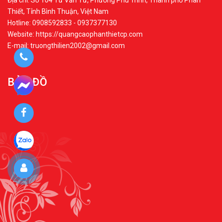
Địa chỉ: Số 104 Tư Văn Tư, Phường Phú Trinh, Thành phố Phan
Thiết, Tỉnh Bình Thuận, Việt Nam
Hotline: 0908592833 - 0937377130
Website: https://quangcaophanthietcp.com
E-mail: truongthilien2002@gmail.com
BẢN ĐỒ