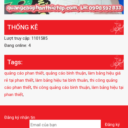
THỐNG KÊ
Lượt truy cập: 1101585
Đang online: 4
Tags:
quảng cáo phan thiết
,
quảng cáo bình thuận
,
làm bảng hiệu giá
rẻ tại phan thiết
,
làm bảng hiệu tai bình thuân
,
thi công quảng
cáo phan thiết
,
thi công quảng cáo bình thuận
,
làm bảng hiệu tại
phan thiết
,
Đăng ký nhận tin